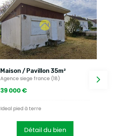
Maison / Pavillon 35m²
Maison 
Agence siege france (18)
Gracay (
39 000 €
37 500
Ideal pied à terre
Maison de
Détail du bien