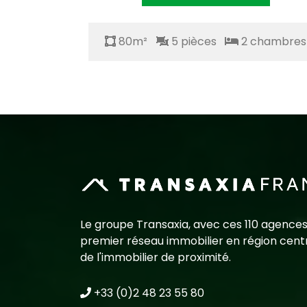
chambres
80m²
5 pièces
2 chambres
Le groupe Transaxia, avec ces 110 agences
premier réseau immobilier en région centr
de l'immobilier de proximité.
+33 (0)2 48 23 55 80